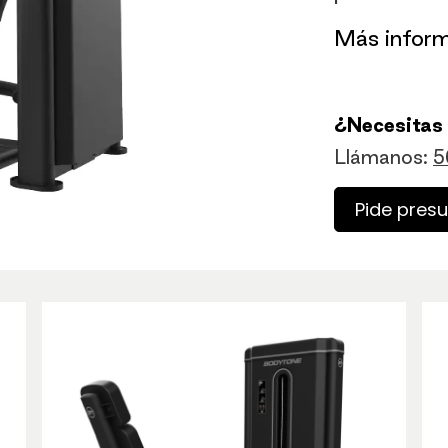
​Más infor
¿Necesitas
Llámanos:
5
Pide pres