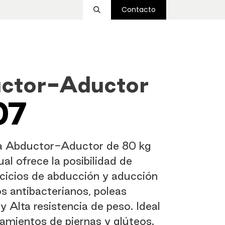
Contacto
ssover
Funcional
Accesorios
Nosotros
ctor-Aductor
07
a Abductor-Aductor de 80 kg
al ofrece la posibilidad de
ercicios de abducción y aducción
s antibacterianos, poleas
 y Alta resistencia de peso. Ideal
amientos de piernas y glúteos.