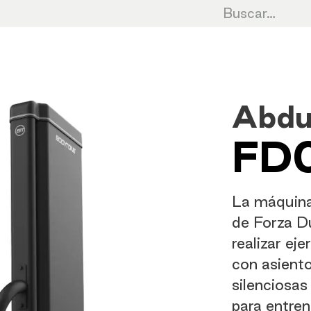
Cardio
Cycling
Fuerza
HIIT
Cro
Abdu
FD
La máquin
de Forza Du
realizar ej
con asiento
silenciosas
para entren