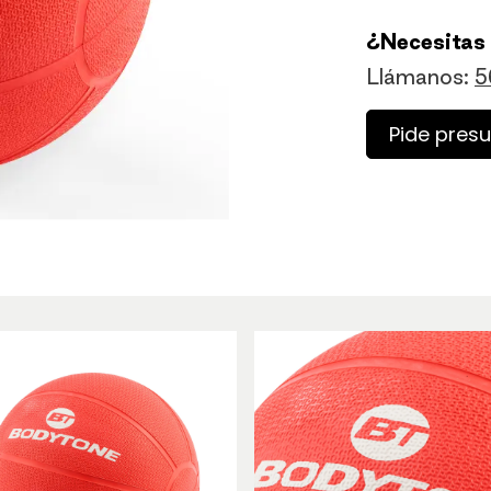
¿Necesitas
Llámanos:
5
Pide pres