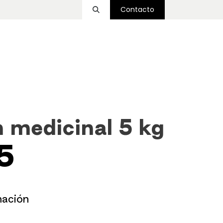
Contacto
ssover
Funcional
Accesorios
Nosotros
 medicinal 5 kg
5
mación