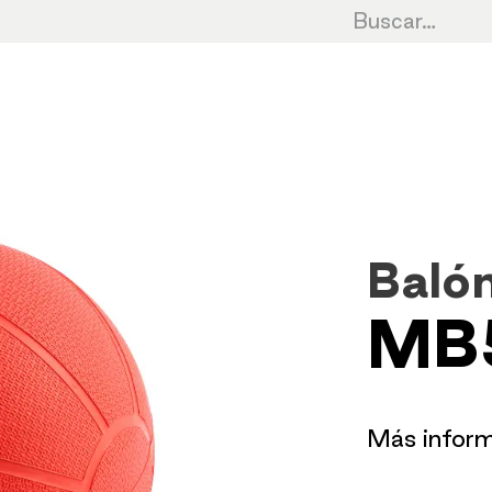
Cardio
Cycling
Fuerza
HIIT
Cro
Balón
MB
​Más infor