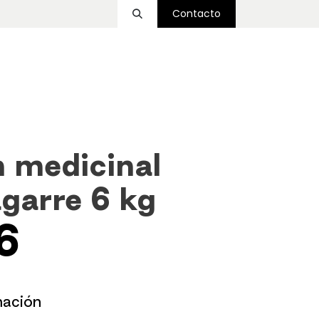
Contacto
ssover
Funcional
Accesorios
Nosotros
 medicinal
garre 6 kg
6
mación