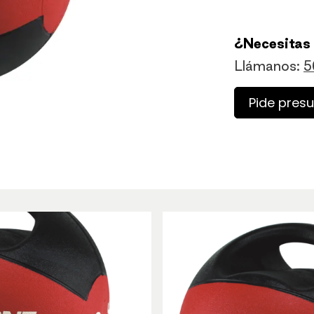
¿Necesitas
Llámanos:
5
Pide pres