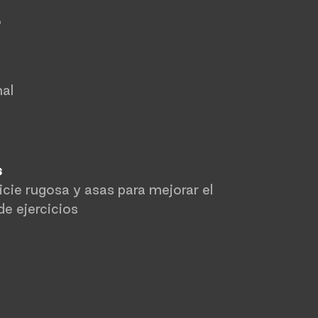
o
al
s
cie rugosa y asas para mejorar el
 de ejercicios