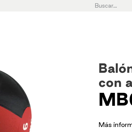
Cardio
Cycling
Fuerza
HIIT
Cro
Balón
con a
MB
​Más infor