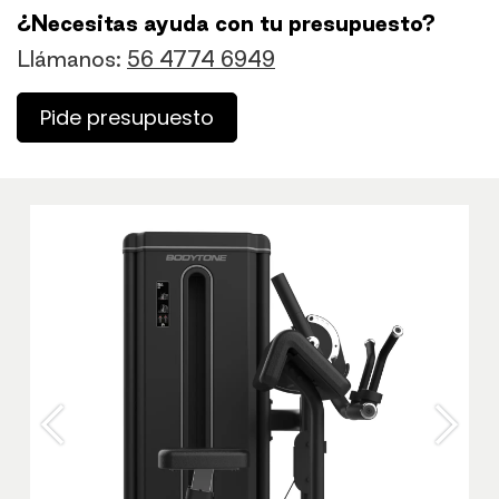
¿Necesitas ayuda con tu presupuesto?
Llámanos:
56 4774 6949
Pide presupuesto
Anterior
Sigu