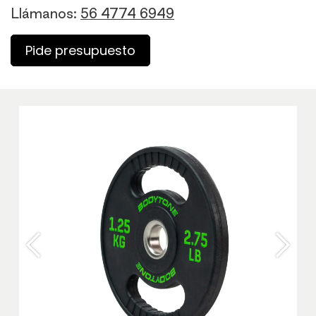
Llámanos:
56 4774 6949
Pide presupuesto
Anterior
Sigu