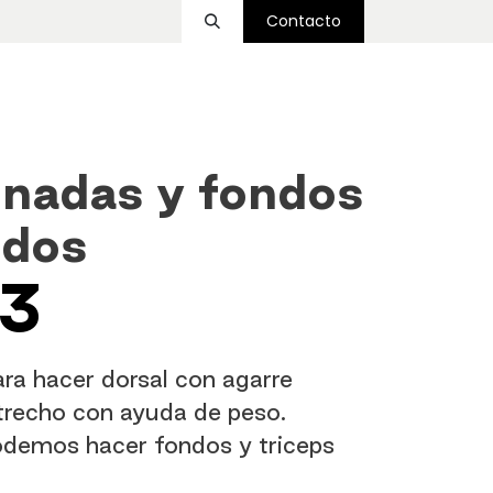
Contacto
ssover
Funcional
Accesorios
Nosotros
nadas y fondos
idos
3
ra hacer dorsal con agarre
trecho con ayuda de peso.
demos hacer fondos y triceps