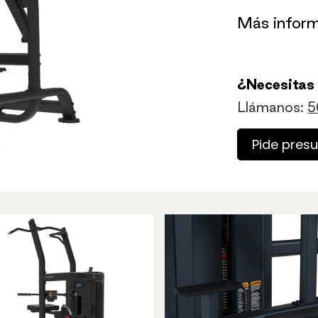
​Más infor
¿Necesitas
Llámanos:
5
Pide pres