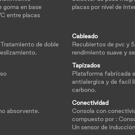
de goma en base
placas por nivel de int
VC entre placas
Cableado
. Tratamiento de doble
Recubiertos de pvc y 
eslizamiento.
rendimiento suave y se
Tapizados
uso
Plataforma fabricada en
antialergica y de facil
carbono.
Conectividad
no absorvente.
Consola con conectivid
compuesto por : Consol
Un sensor de inducció