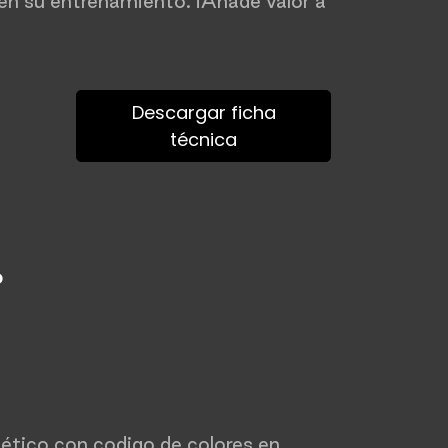
 en su entrenamiento. ¡Añade valor a
Descargar ficha
técnica
o
ético con codigo de colores en