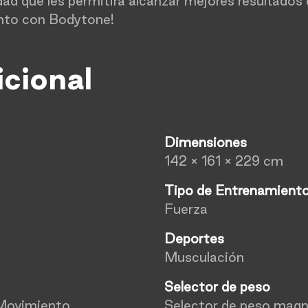
dad que les permitirá alcanzar mejores resultados
ento con Bodytone!
icional
Dimensiones
142 × 161 × 229 cm
Tipo de Entrenamient
Fuerza
Deportes
Musculación
Selector de peso
. Movimiento
Selector de peso magn