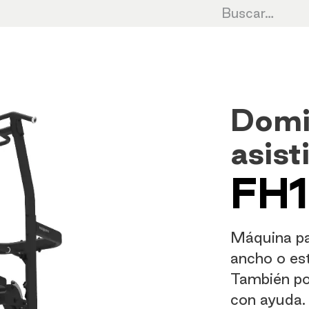
Cardio
Cycling
Fuerza
HIIT
Cro
Domi
asist
FH1
Máquina pa
ancho o es
También po
con ayuda.