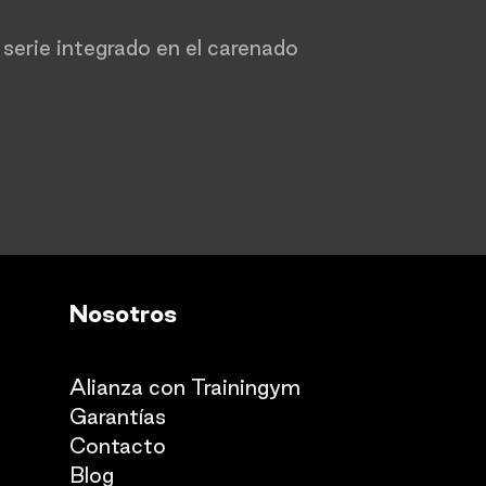
serie integrado en el carenado
Nosotros
Quienes somos
Alianza con Trainingym
Garantías
Con
​tacto
Blog​​