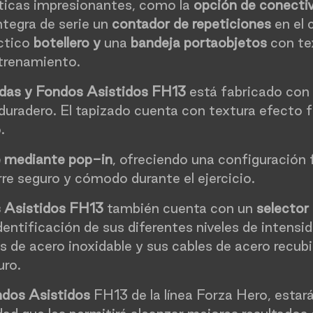
ticas impresionantes, como la
opción de conecti
tegra de serie un
contador
de repeticiones
en el 
áctico
botellero
y
una
bandeja portaobjetos
con te
ntrenamiento.
as y Fondos Asistidos FH13
está fabricado con
duradero. El tapizado cuenta con textura efecto f
.
e mediante pop-in
, ofreciendo una configuración f
re seguro y cómodo durante el ejercicio.
 Asistidos FH13
también cuenta con un
selector
 identificación de sus diferentes niveles de inten
es de acero inoxidable y sus cables de acero recu
uro.
dos Asistidos
FH13 de la línea Forza Hero, estar