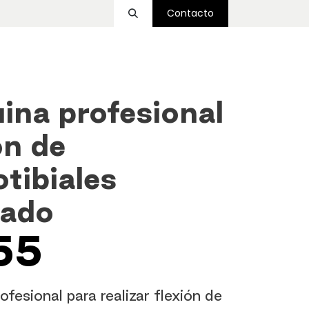
Contacto
ssover
Funcional
Accesorios
Nosotros
ina profesional
ón de
otibiales
bado
55
fesional para realizar flexión de