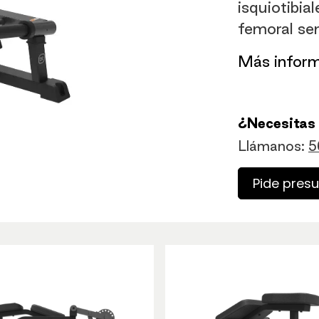
isquiotibia
femoral se
​Más infor
¿Necesitas
Llámanos:
5
Pide pres