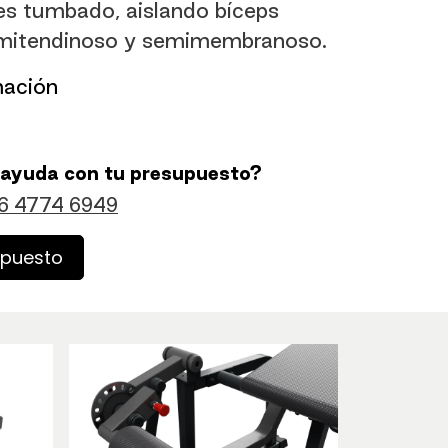
les tumbado, aislando bíceps
mitendinoso y semimembranoso.
mación
 ayuda con tu presupuesto?
6 4774 6949
upuesto