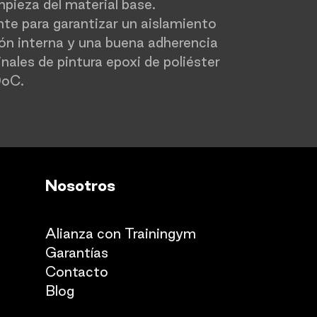
mpieza del material base.
te para garantizar un aislamiento
ón interna y una buena adherencia
inales de pintura epoxi de poliéster
0oC.
Nosotros
Quienes somos
Alianza con Trainingym
Garantías
Con
​tacto
Blog​​