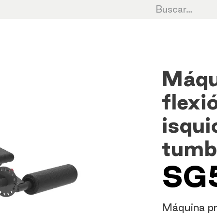
Cardio
Cycling
Fuerza
HIIT
Cro
Máqu
flexi
isqui
tum
SG
Máquina pro