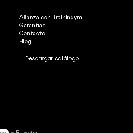
Quienes somos
Alianza con Trainingym
Garantías
Con
​tacto
Blog​​
Descargar catálogo
- El mejor
Comercio electrónico