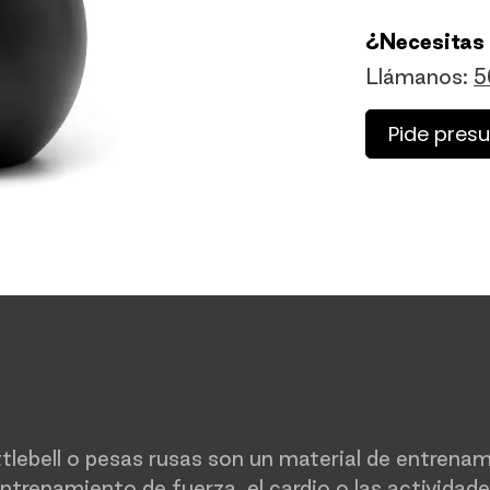
¿Necesitas
Llámanos:
5
Pide pres
tlebell o pesas rusas son un material de entrenam
trenamiento de fuerza, el cardio o las actividades