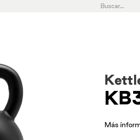
Cardio
Cycling
Fuerza
HIIT
Cro
Kettl
KB
​Más infor