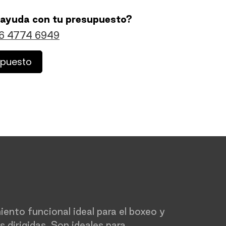
 ayuda con tu presupuesto?
6 4774 6949
upuesto
iento funcional ideal para el boxeo y
 dirigidas. Son ideales para