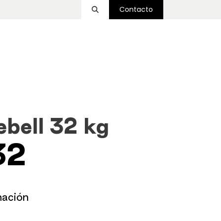
Contacto
ssover
Funcional
Accesorios
Nosotros
ebell 32 kg
32
mación