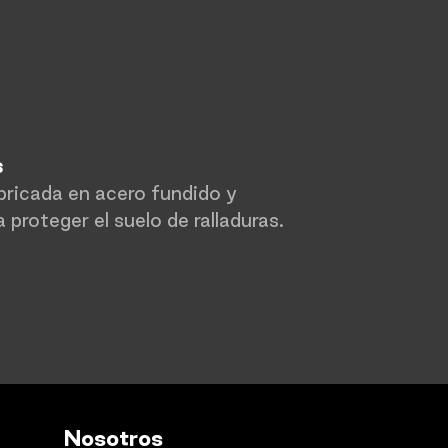
s
abricada en acero fundido y
a proteger el suelo de ralladuras.
Nosotros