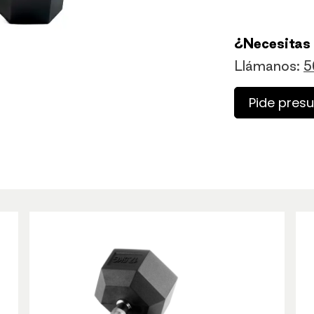
¿Necesitas
Llámanos:
5
Pide pres