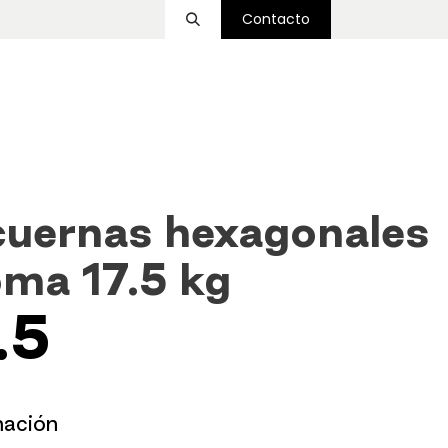
Contacto
ssover
Funcional
Accesorios
Nosotros
uernas hexagonales
oma 17.5 kg
.5
mación