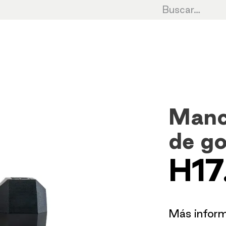
Cardio
Cycling
Fuerza
HIIT
Cro
Manc
de g
H17
​Más infor