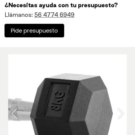
¿Necesitas ayuda con tu presupuesto?
Llámanos:
56 4774 6949
Pide presupuesto
Anterior
Sigu