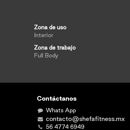
Zona de uso
Interior
Zona de trabajo
Full Body
Contáctanos
Whats App
contacto@shefafitness.mx
56 4774 6949