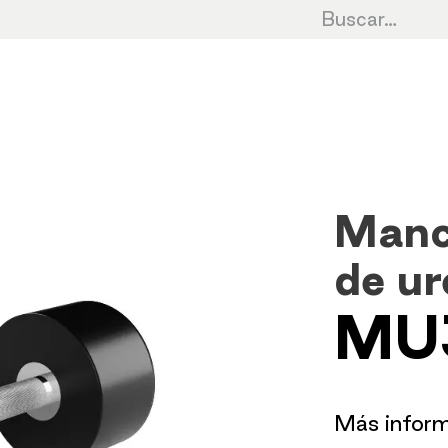
Cardio
Cycling
Fuerza
HIIT
Cro
Manc
de u
MU
​Más infor