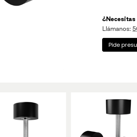
¿Necesitas
Llámanos:
5
Pide pres