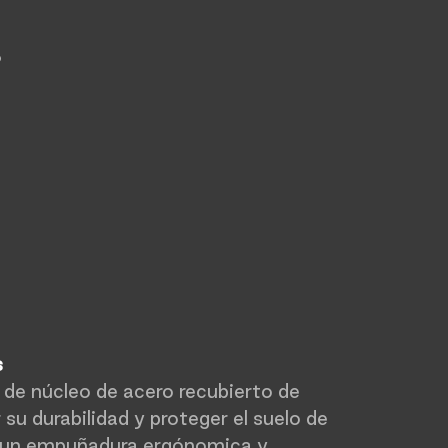
o
s
de núcleo de acero recubierto de
su durabilidad y proteger el suelo de
 un empuñadura ergónomica y