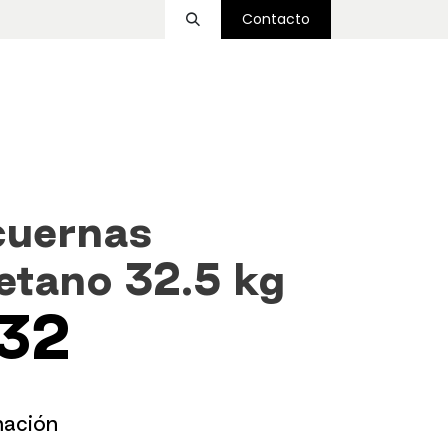
Contacto
ssover
Funcional
Accesorios
Nosotros
uernas
retano 32.5 kg
32
mación