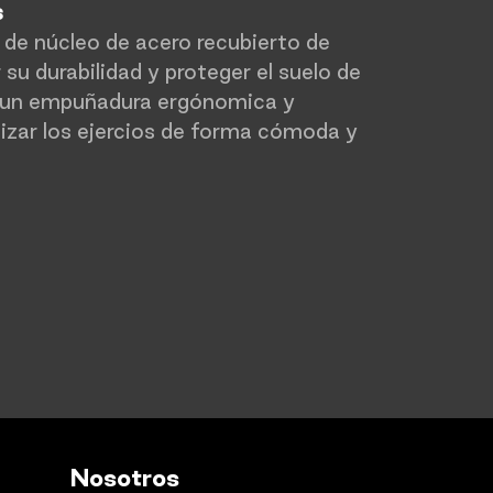
s
de núcleo de acero recubierto de
su durabilidad y proteger el suelo de
 un empuñadura ergónomica y
lizar los ejercios de forma cómoda y
Nosotros