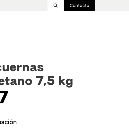
Contacto
ssover
Funcional
Accesorios
Nosotros
uernas
etano 7,5 kg
7
mación