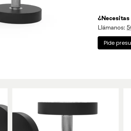
¿Necesitas
Llámanos:
5
Pide pres