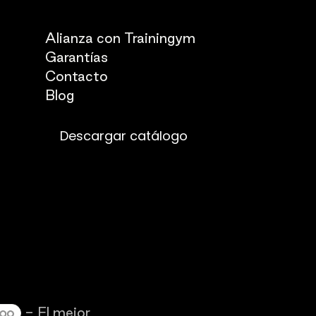
Quienes somos
Alianza con Trainingym
Garantías
Con
​tacto
Blog​​
Descargar catálogo
- El mejor
Comercio electrónico