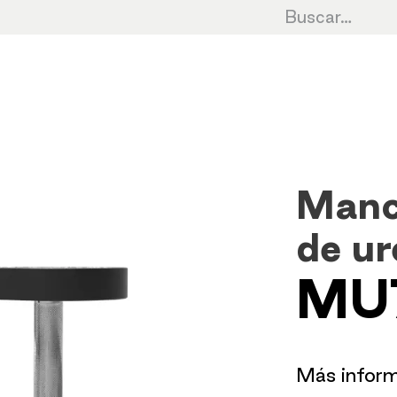
Cardio
Cycling
Fuerza
HIIT
Cro
Manc
de ur
MU
​Más infor