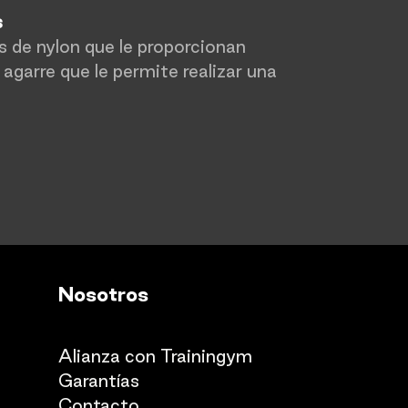
s
 de nylon que le proporcionan
agarre que le permite realizar una
Nosotros
Quienes somos
Alianza con Trainingym
Garantías
Con
​tacto