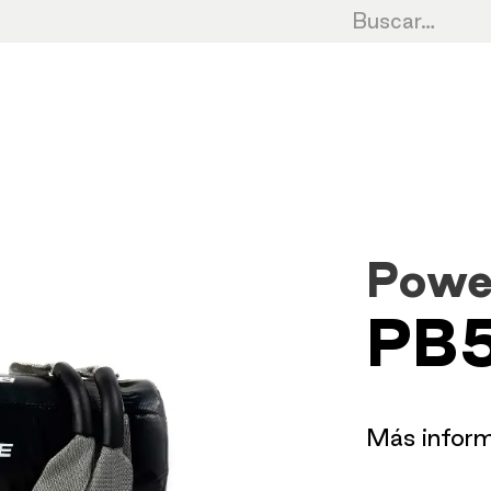
Cardio
Cycling
Fuerza
HIIT
Cro
Powe
PB
​Más infor