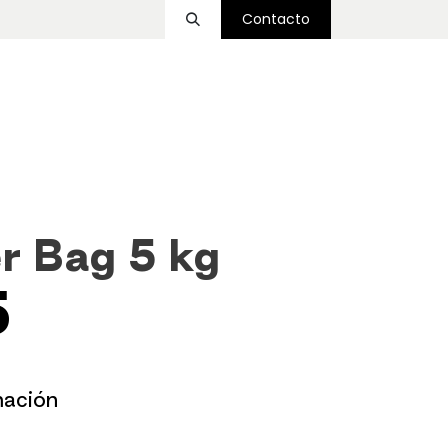
Contacto
ssover
Funcional
Accesorios
Nosotros
r Bag 5 kg
5
mación