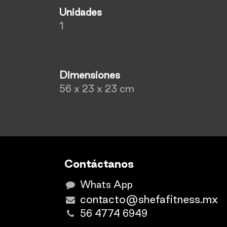
Unidades
1
Dimensiones
56 x 23 x 23 cm
Contáctanos
Whats App
contacto@shefafitness.mx
56 4774 6949