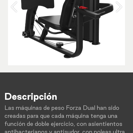
Anterior
Sigu
Descripción
Las máquinas de peso Forza Dual han sido
creadas para que cada máquina tenga una
función de doble ejercicio, con asientientos
antibacterianos y antisudor, con poleas ultra