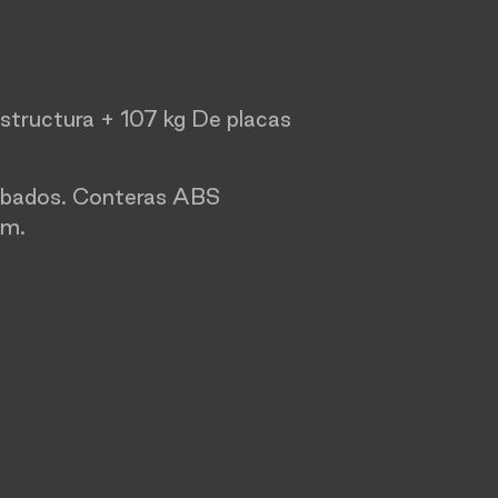
estructura + 107 kg De placas
s
cabados. Conteras ABS
mm.