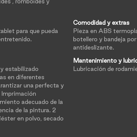
ides , romboides y
Comodidad y extras
tablet para que pueda
Pieza en ABS termopla
ntretenido.
botellero y bandeja po
antideslizante.
Mantenimiento y lubri
y estabilizado
Lubricación de rodamie
as en diferentes
rantizar una perfecta y
. Imprimación
lamiento adecuado de la
ncia de la pintura. 2
liéster en polvo, secado