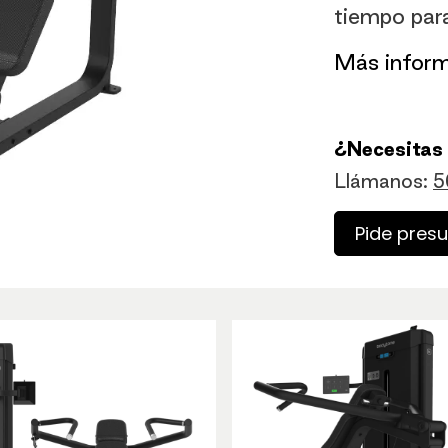
tiempo par
​Más infor
¿Necesitas
Llámanos:
5
Pide pres