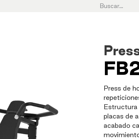
Cardio
Cycling
Fuerza
HIIT
Cro
Pres
FB
Press de h
repeticione
Estructura 
placas de a
acabado ca
movimiento