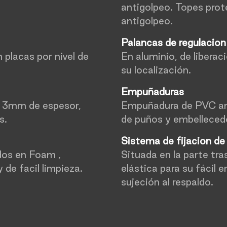
antigolpeo. Topes prot
antigolpeo.
Palancas de regulacio
 placas por nivel de
En aluminio, de liberaci
su localización.
Empuñaduras
 3mm de espesor,
Empuñadura de PVC ant
s.
de puños y embellecedo
Sistema de fijacion de
dos en Foam ,
Situada en la parte tr
y de facil limpieza.
elástica para su fácil e
sujeción al respaldo.