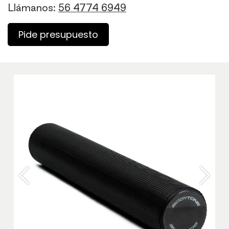
Llámanos:
56 4774 6949
Pide presupuesto
Anterior
Sigu