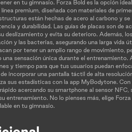
tener en tu gimnasio. Forza Bold es la opción idea
a línea premium, diseñada con materiales de primer
structuras están hechas de acero al carbono y se
stencia y durabilidad. Las guías de placas son de a
su deslizamiento y evita su deterioro. Además, l
ción y las bacterias, asegurando una larga vida út
acan por tener un amplio rango de movimiento, pe
 una sensación única durante el entrenamiento. 
nes y tiempo para que tus usuarios puedan enfoca
e incorporar una pantalla táctil de alta resolució
iza sus estadísticas con la app MyBodytone. Con 
 y rápido acercando su smartphone al sensor NFC, s
 su entrenamiento. No lo pienses más, elige Forza 
lable en tu gimnasio.
​
icional