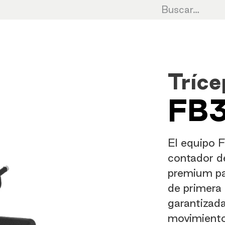
Cardio
Cycling
Fuerza
HIIT
Cro
Tríce
FB3
El equipo 
contador de
premium pa
de primera 
garantizad
movimiento